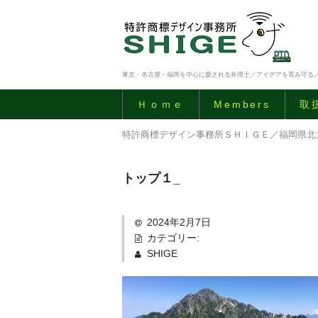
東京・名古屋・福岡を中心に愛される弁理士／アイデアを育み守る
Ｈｏｍｅ
Members
取
特許商標デザイン事務所ＳＨＩＧＥ／福岡県北
トップ１_
2024年2月7日
カテゴリー:
SHIGE