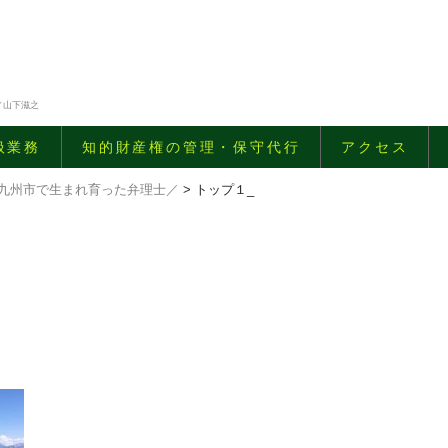
／山下滋之
扱業務
知的財産権の管理・保守代行
アクセス
九州市で生まれ育った弁理士／
>
トップ１_