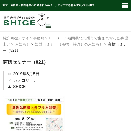
東京・名古屋・福岡を中心に愛される弁理士／アイデアを育み守る／山下滋之
特許商標デザイン事務所ＳＨＩＧＥ／福岡県北九州市で生まれ育った弁理
Ｈｏｍｅ
士／
>
お知らせ
>
知財セミナー（商標・特許）のお知らせ
>
商標セミナ
ー（821）
Members
商標セミナー（821）
取扱業務
2019年8月5日
特許・実案セクション
カテゴリー:
SHIGE
商標セクション
意匠セクション
講演セクション
カスタム顧問契約