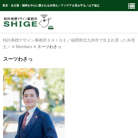
東京・名古屋・福岡を中心に愛される弁理士／アイデアを育み守る／山下滋之
特許商標デザイン事務所ＳＨＩＧＥ／福岡県北九州市で生まれ育った弁理
Ｈｏｍｅ
士／
>
Members
>
スーツわさっ
Members
スーツわさっ
取扱業務
特許・実案セクション
商標セクション
意匠セクション
講演セクション
カスタム顧問契約