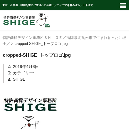
東京・名古屋・福岡を中心に愛される弁理士／アイデアを育み守る／山下滋之
特許商標デザイン事務所ＳＨＩＧＥ／福岡県北九州市で生まれ育った弁理
Ｈｏｍｅ
士／
>
cropped-SHIGE_トップロゴ.jpg
Members
cropped-SHIGE_トップロゴ.jpg
取扱業務
2019年4月6日
カテゴリー:
特許・実案セクション
SHIGE
商標セクション
意匠セクション
講演セクション
カスタム顧問契約